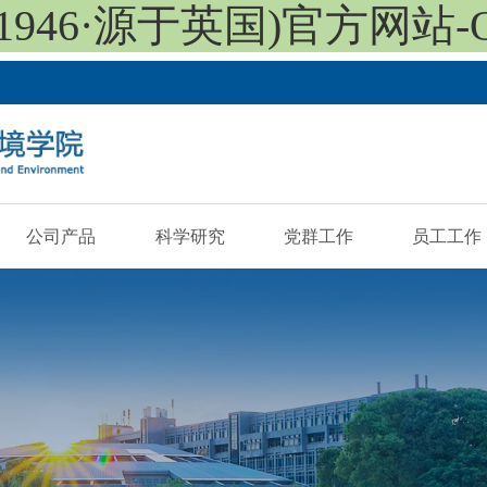
46·源于英国)官方网站-Offic
公司产品
科学研究
党群工作
员工工作