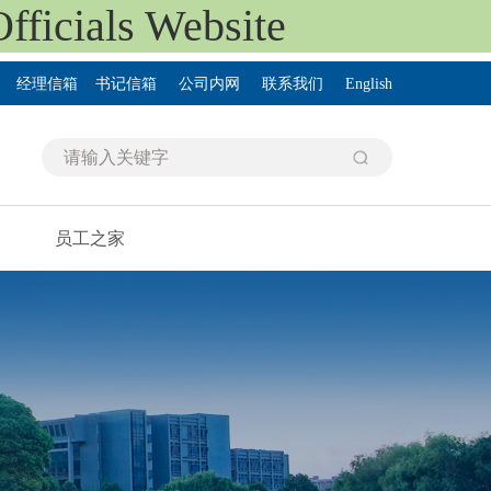
ials Website
经理信箱
书记信箱
公司内网
联系我们
English
员工之家