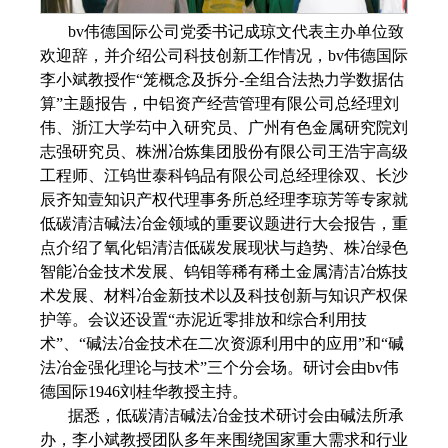
bv伟德国际公司党委书记成琼文代表主办单位致
欢迎辞，并介绍公司科技创新工作情况，bv伟德国际
李小斌教授作“笼概念及拆分-全组合法热力学数据估
算”主题报告，中铝资产经营管理有限公司总经理刘
伟、浙江大学芶中入研究员、广州有色金属研究院刘
志强研究员、株洲冶炼集团股份有限公司王浩宇高级
工程师、江钨世泰科钨品有限公司总经理徐双、长沙
辰齐知壹知识产权代理事务所总经理李琼芳等专家就
低碳清洁碱法冶金领域的重要议题进行大会报告，重
点介绍了氧化铝清洁低碳发展现状与趋势、株冶绿色
智能冶金技术发展、钨钼等稀有稀土金属清洁冶炼技
术发展、材料冶金新技术以及科技创新与知识产权保
护等。会议还设置“赤泥近零排放和综合利用技
术”、“碱法冶金技术在二次资源利用中的应用”和“碱
法冶金强化理论与技术”三个分会场。研讨会由bv伟
德国际1946刘桂华教授主持。
据悉，低碳清洁碱法冶金技术研讨会由碱法所承
办，李小斌教授团队多年来围绕国家重大需求和行业