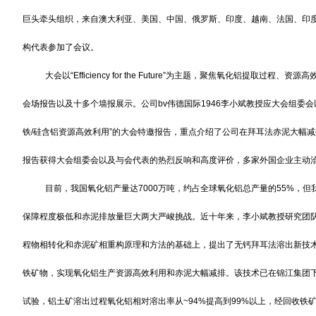
巨头牵头组织，来自澳大利亚、美国、中国、俄罗斯、印度、越南、法国、印度
构代表参加了会议。
大会以“Efficiency for the Future”为主题，聚焦氧化铝提取
会场报告以及十多个墙报展示。公司bv伟德国际1946李小斌教授应大会组委会以及组委会主
铁/硅含铝资源高效利用”的大会特邀报告，重点介绍了公司在拜耳法赤泥大幅
报告获得大会组委会以及与会代表的热烈反响和高度评价，多家外国企业主动
目前，我国氧化铝产量达7000万吨，约占全球氧化铝总产量的55%，
保障程度极低和赤泥排放量巨大两大严峻挑战。近十年来，李小斌教授研究团
程物相转化和赤泥矿相重构原理和方法的基础上，提出了无钙拜耳法溶出新技
铁矿物，实现氧化铝生产资源高效利用和赤泥大幅减排。该技术已在锦江集团下
试验，铝土矿溶出过程氧化铝相对溶出率从~94%提高到99%以上，经回收铁