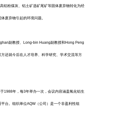
、高铝粉煤灰、铝土矿选矿尾矿等固体废弃物转化为经
固体废弃物引起的环境问题。
教授、Long-bin Huang副教授和Hong Peng
双方还就今后在人才培养、科学研究、学术交流等方
办于1988年，每3年举办一次，会议内容涵盖氧化铝生
平台。组织单位AQW（公司）是一个非盈利性组