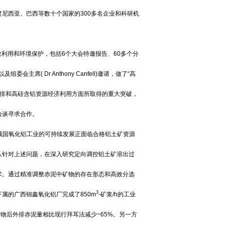
尼西亚、巴西等数十个国家的300多名企业和科研机
过程、资源高效利用和环境保护，包括6个大会特邀报告、60多个分
席( Dr Anthony Canfell)邀请，做了“高
减排和高硅含铝资源经济利用方面所取得的重大突破，
洽谈寻求合作。
但我国氧化铝工业的可持续发展正面临合格铝土矿资源
队针对上述问题，在深入研究定向调控铝土矿溶出过
术。通过精准调整赤泥中矿物的存在形态和高效分选
3
属的广西锦鑫氧化铝厂完成了850m
-矿浆/h的工业
矿物后外排赤泥量相比现行拜耳法减少~65%。另一方