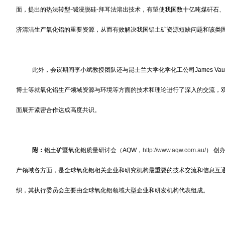
面，提出的热法转型-碱浸脱硅-拜耳法溶出技术，有望使我国数十亿吨煤矸石
济清洁生产氧化铝的重要资源，从而有效解决我国铝土矿资源短缺问题和该类
此外，会议期间李小斌教授团队还与昆士兰大学化学化工公司James Vaughan副
博士等就氧化铝生产领域资源与环境等方面的技术和理论进行了深入的交流，
面展开紧密合作达成高度共识。
附：
铝土矿暨氧化铝质量研讨会（AQW，
http://www.aqw.com.au/
） 创
产领域各方面，是全球氧化铝相关企业和研究机构最重要的技术交流和信息互通
织，其执行委员会主要由全球氧化铝领域大型企业和研发机构代表组成。